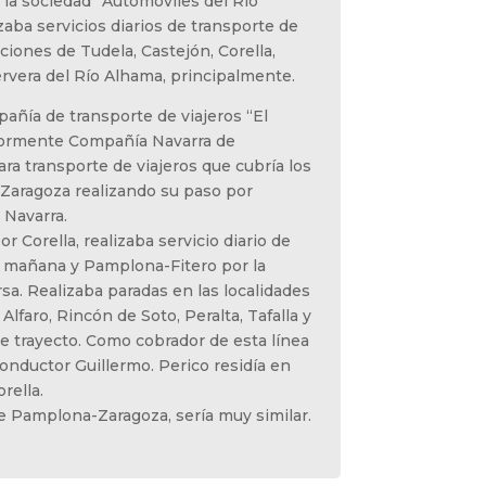
 la sociedad “Automóviles del Río
izaba servicios diarios de transporte de
ciones de Tudela, Castejón, Corella,
ervera del Río Alhama, principalmente.
añía de transporte de viajeros “El
riormente Compañía Navarra de
a transporte de viajeros que cubría los
Zaragoza realizando su paso por
 Navarra.
or Corella, realizaba servicio diario de
 mañana y Pamplona-Fitero por la
ersa. Realizaba paradas en las localidades
 Alfaro, Rincón de Soto, Peralta, Tafalla y
te trayecto. Como cobrador de esta línea
onductor Guillermo. Perico residía en
rella.
e Pamplona-Zaragoza, sería muy similar.