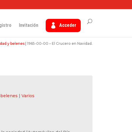
gistro
Invitación
Acceder
dad y belenes
|
1965-00-00 – El Crucero en Navidad.
 belenes
|
Varios