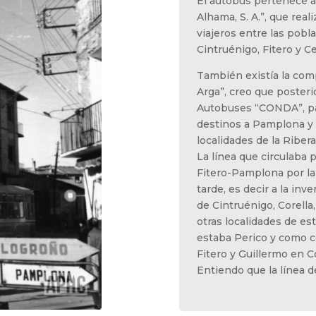
El autobús pertenece a
Alhama, S. A.”, que real
viajeros entre las pobla
Cintruénigo, Fitero y C
También existía la comp
Arga”, creo que poste
Autobuses “CONDA”, par
destinos a Pamplona y 
localidades de la Ribera
La línea que circulaba p
Fitero-Pamplona por la
tarde, es decir a la inv
de Cintruénigo, Corella,
otras localidades de es
estaba Perico y como c
Fitero y Guillermo en Co
Entiendo que la línea d