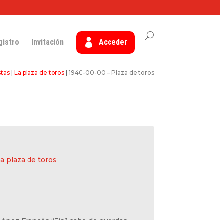
gistro
Invitación
Acceder
stas
|
La plaza de toros
|
1940-00-00 – Plaza de toros
a plaza de toros