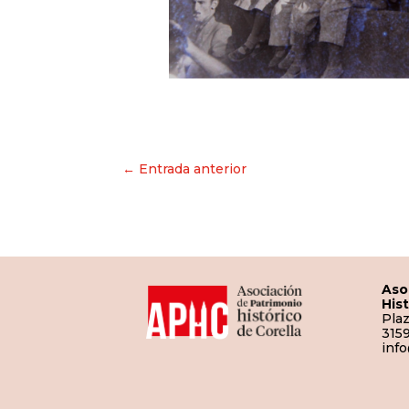
Navegación
← Entrada anterior
de
entradas
Aso
His
Plaz
3159
inf