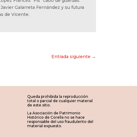
López Francés “Fis” cabo de guardas.
 Javier Galarreta Fernández y su futura
s de Vicente.
Entrada siguiente →
Queda prohibida la reproducción
total o parcial de cualquier material
de este sitio.
La Asociación de Patrimonio
Histórico de Corella no se hace
responsable del uso fraudulento del
material expuesto.