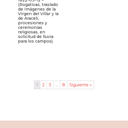
1822-03-12 –
(Rogativas, traslado
de Imágenes de la
Virgen del Villar y la
de Araceli,
procesiones y
ceremonias
religiosas, en
solicitud de lluvia
para los campos).
1
2
3
…
8
Siguiente »