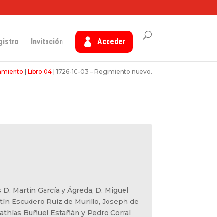
gistro
Invitación
Acceder
tamiento
|
Libro 04
|
1726-10-03 – Regimiento nuevo.
 D. Martín García y Ágreda, D. Miguel
tín Escudero Ruiz de Murillo, Joseph de
Mathías Buñuel Estañán y Pedro Corral