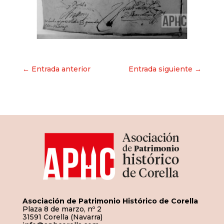
Navegación
← Entrada anterior
Entrada siguiente →
de
entradas
Asociación de Patrimonio Histórico de Corella
Plaza 8 de marzo, nº 2
31591 Corella (Navarra)