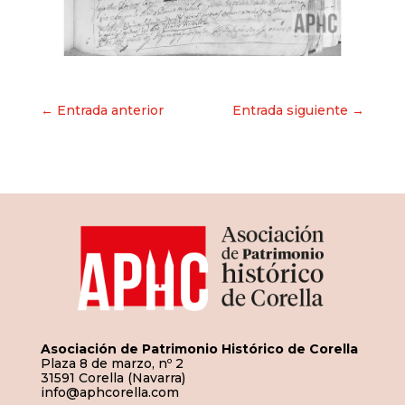
Navegación
← Entrada anterior
Entrada siguiente →
de
entradas
Asociación de Patrimonio Histórico de Corella
Plaza 8 de marzo, nº 2
31591 Corella (Navarra)
info@aphcorella.com