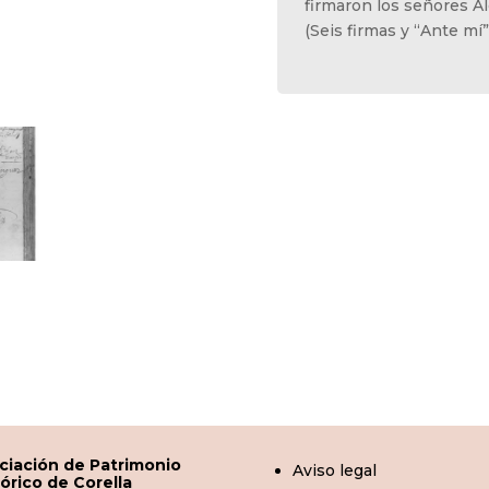
firmaron los señores Al
(Seis firmas y “Ante mí
ciación de Patrimonio
Aviso legal
tórico de Corella