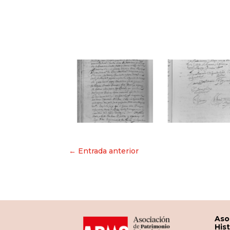
Navegación
← Entrada anterior
de
entradas
Aso
His