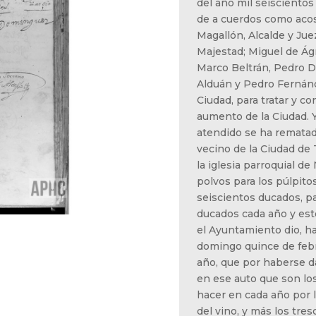
del año mil seiscientos
de a cuerdos como aco
Magallón, Alcalde y Jue
Majestad; Miguel de Ág
Marco Beltrán, Pedro 
Alduán y Pedro Fernánd
Ciudad, para tratar y co
aumento de la Ciudad. 
atendido se ha rematad
vecino de la Ciudad de T
la iglesia parroquial de
polvos para los púlpito
seiscientos ducados, p
ducados cada año y esto
el Ayuntamiento dio, h
domingo quince de feb
año, que por haberse d
en ese auto que son los
hacer en cada año por l
del vino, y más los tre