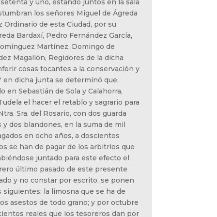
 setenta y uno, estando juntos en la sala
stumbran los señores Miguel de Ágreda
z Ordinario de esta Ciudad, por su
reda Bardaxí, Pedro Fernández García,
Domínguez Martínez, Domingo de
ez Magallón, Regidores de la dicha
nferir cosas tocantes a la conservación y
Y en dicha junta se determinó que,
o en Sebastián de Sola y Calahorra,
udela el hacer el retablo y sagrario para
 Ntra. Sra. del Rosario, con dos guarda
s y dos blandones, en la suma de mil
agados en ocho años, a doscientos
s se han de pagar de los arbitrios que
abiéndose juntado para este efecto el
rero último pasado de este presente
ado y no constar por escrito, se ponen
 siguientes: la limosna que se ha de
os asestos de todo grano; y por octubre
scientos reales que los tesoreros dan por