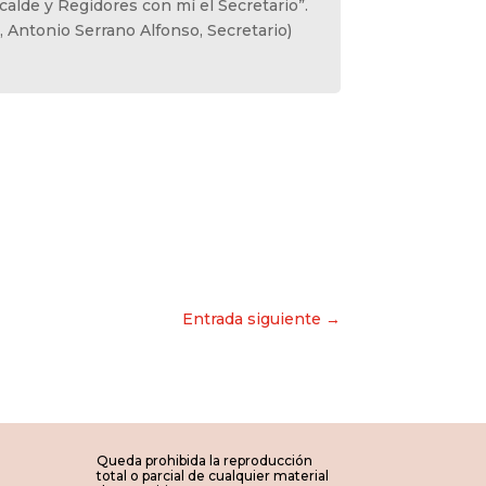
calde y Regidores con mí el Secretario”.
”, Antonio Serrano Alfonso, Secretario)
Entrada siguiente →
Queda prohibida la reproducción
total o parcial de cualquier material