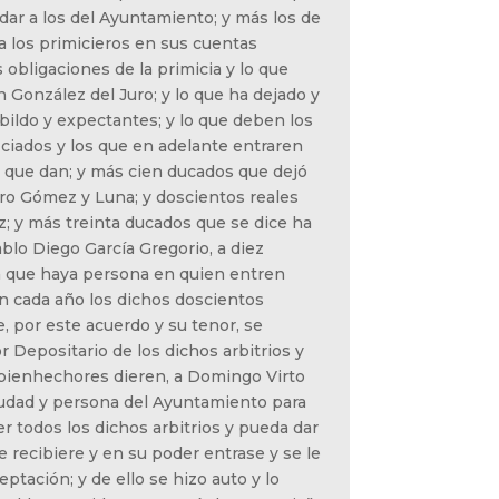
dar a los del Ayuntamiento; y más los de
a los primicieros en sus cuentas
obligaciones de la primicia y lo que
 González del Juro; y lo que ha dejado y
abildo y expectantes; y lo que deben los
ciados y los que en adelante entraren
s que dan; y más cien ducados que dejó
o Gómez y Luna; y doscientos reales
; y más treinta ducados que se dice ha
ablo Diego García Gregorio, a diez
a que haya persona en quien entren
n cada año los dichos doscientos
e, por este acuerdo y su tenor, se
Depositario de los dichos arbitrios y
 bienhechores dieren, a Domingo Virto
Ciudad y persona del Ayuntamiento para
 todos los dichos arbitrios y pueda dar
e recibiere y en su poder entrase y se le
ptación; y de ello se hizo auto y lo