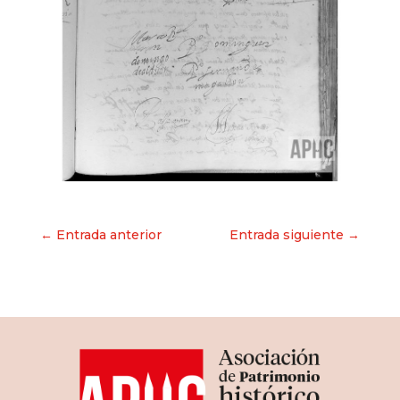
Navegación
← Entrada anterior
Entrada siguiente →
de
entradas