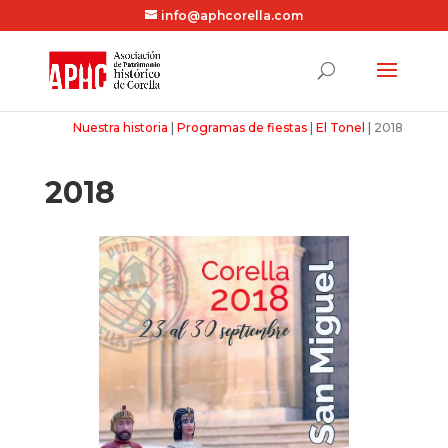
info@aphcorella.com
Nuestra historia
|
Programas de fiestas
|
El Tonel
|
2018
2018