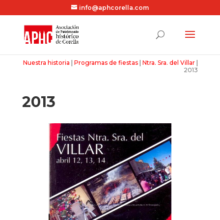
info@aphcorella.com
Nuestra historia
|
Programas de fiestas
|
Ntra. Sra. del Villar
|
2013
2013