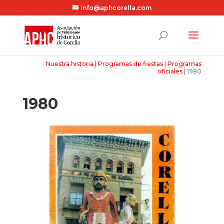
info@aphcorella.com
Nuestra historia
|
Programas de fiestas
|
Programas
oficiales
|
1980
1980