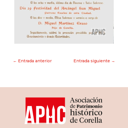
Navegación
← Entrada anterior
Entrada siguiente →
de
entradas