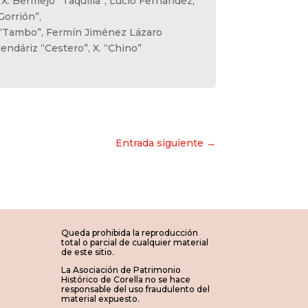
X. Bermejo “Taquilla”, Lucio Fernández,
orrión”,
“Tambo”, Fermín Jiménez Lázaro
endáriz “Cestero”, X. “Chino”
Entrada siguiente →
Queda prohibida la reproducción
total o parcial de cualquier material
de este sitio.
La Asociación de Patrimonio
Histórico de Corella no se hace
responsable del uso fraudulento del
material expuesto.