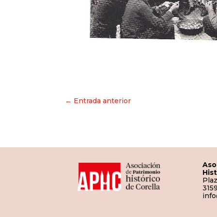
Navegación
← Entrada anterior
de
entradas
Aso
His
Plaz
3159
inf