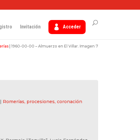
gistro
Invitación
Acceder
rías
|
1960-00-00 – Almuerzo en El Villar. Imagen 7
|
Romerías, procesiones, coronación