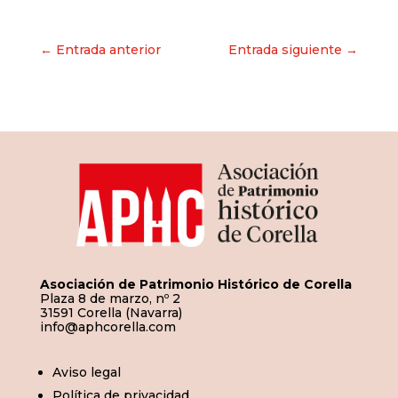
Navegación
← Entrada anterior
Entrada siguiente →
de
entradas
Asociación de Patrimonio Histórico de Corella
Plaza 8 de marzo, nº 2
31591 Corella (Navarra)
info@aphcorella.com
Aviso legal
Política de privacidad