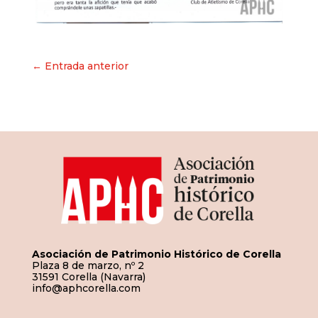
Navegación
← Entrada anterior
de
entradas
Asociación de Patrimonio Histórico de Corella
Plaza 8 de marzo, nº 2
31591 Corella (Navarra)
info@aphcorella.com