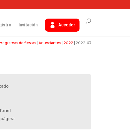
gistro
Invitación
Acceder
Programas de fiestas
|
Anunciantes
|
2022
|
2022-63
cado
Tonel
 página