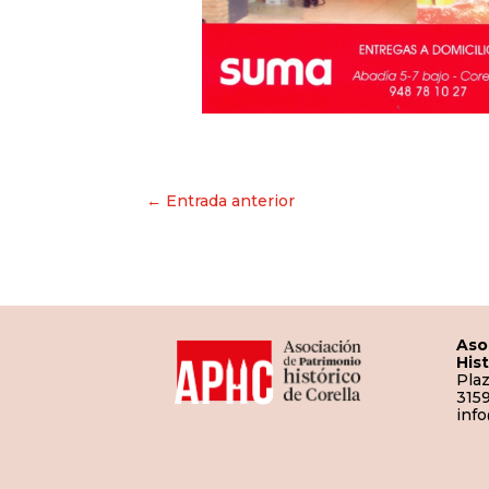
Navegación
← Entrada anterior
de
entradas
Aso
His
Plaz
3159
inf