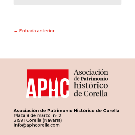
Navegación
← Entrada anterior
de
entradas
Asociación de Patrimonio Histórico de Corella
Plaza 8 de marzo, nº 2
31591 Corella (Navarra)
info@aphcorella.com