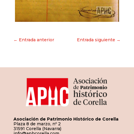
Navegación
← Entrada anterior
Entrada siguiente →
de
entradas
Asociación de Patrimonio Histórico de Corella
Plaza 8 de marzo, nº 2
31591 Corella (Navarra)
info@aphcorella.com