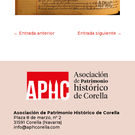
Navegación
← Entrada anterior
Entrada siguiente →
de
entradas
Asociación de Patrimonio Histórico de Corella
Plaza 8 de marzo, nº 2
31591 Corella (Navarra)
info@aphcorella.com