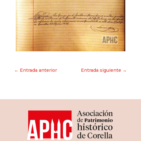
Navegación
← Entrada anterior
Entrada siguiente →
de
entradas