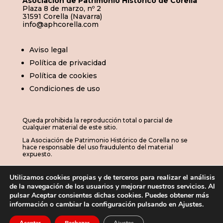
Asociación de Patrimonio Histórico de Corella
Plaza 8 de marzo, nº 2
31591 Corella (Navarra)
info@aphcorella.com
Aviso legal
Política de privacidad
Política de cookies
Condiciones de uso
Queda prohibida la reproducción total o parcial de
cualquier material de este sitio.
La Asociación de Patrimonio Histórico de Corella no se
hace responsable del uso fraudulento del material
expuesto.
Utilizamos cookies propias y de terceros para realizar el análisis
de la navegación de los usuarios y mejorar nuestros servicios. Al
© 2026 | APHC · Asociación de Patrimonio
pulsar Aceptar consientes dichas cookies. Puedes obtener más
información o cambiar la configuración pulsando en Ajustes.
Histórico de Corella
