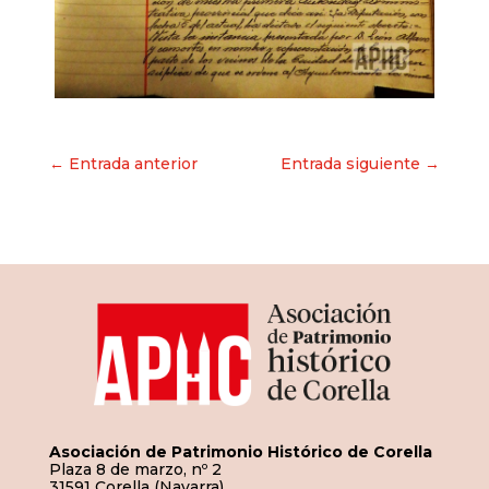
Navegación
← Entrada anterior
Entrada siguiente →
de
entradas
Asociación de Patrimonio Histórico de Corella
Plaza 8 de marzo, nº 2
31591 Corella (Navarra)