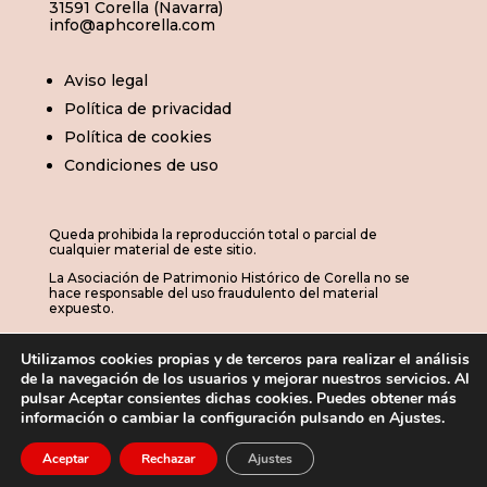
31591 Corella (Navarra)
info@aphcorella.com
Aviso legal
Política de privacidad
Política de cookies
Condiciones de uso
Queda prohibida la reproducción total o parcial de
cualquier material de este sitio.
La Asociación de Patrimonio Histórico de Corella no se
hace responsable del uso fraudulento del material
expuesto.
Utilizamos cookies propias y de terceros para realizar el análisis
de la navegación de los usuarios y mejorar nuestros servicios. Al
© 2026 | APHC · Asociación de Patrimonio
pulsar Aceptar consientes dichas cookies. Puedes obtener más
información o cambiar la configuración pulsando en Ajustes.
Histórico de Corella

Aceptar
Rechazar
Ajustes