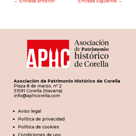
Navegación
← Entrada anterior
Entrada siguiente →
de
entradas
Asociación de Patrimonio Histórico de Corella
Plaza 8 de marzo, nº 2
31591 Corella (Navarra)
info@aphcorella.com
Aviso legal
Política de privacidad
Política de cookies
Condiciones de uso