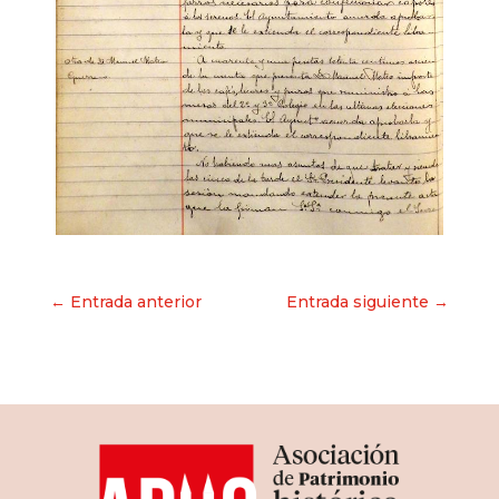
Navegación
← Entrada anterior
Entrada siguiente →
de
entradas