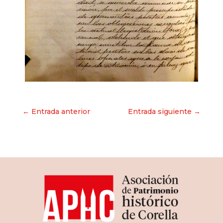
Navegación
← Entrada anterior
Entrada siguiente →
de
entradas