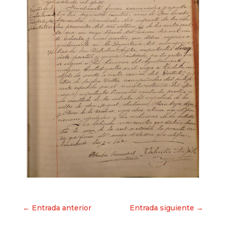
Navegación
← Entrada anterior
Entrada siguiente →
de