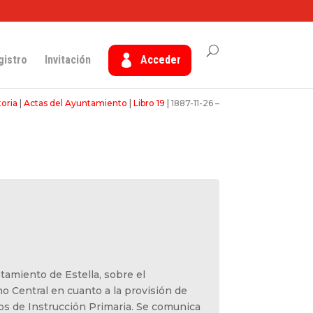
gistro
Invitación
Acceder
toria
|
Actas del Ayuntamiento
|
Libro 19
|
1887-11-26 –
amiento de Estella, sobre el
o Central en cuanto a la provisión de
os de Instrucción Primaria. Se comunica