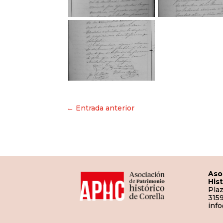
Navegación
← Entrada anterior
de
entradas
Aso
His
Plaz
3159
inf