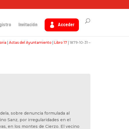
gistro
Invitación
Acceder
oria
|
Actas del Ayuntamiento
|
Libro 17
|
1879-10-31 –
udela, sobre denuncia formulada al
ino Sanz, por irregularidades en el
as, en los montes de Cierzo. El vecino