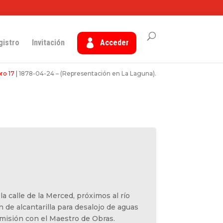
gistro
Invitación
Acceder
bro 17
|
1878-04-24 – (Representación en La Laguna).
la calle de la Merced, próximos al río
 de alcantarilla para desalojo de aguas
omisión con el Maestro de Obras.