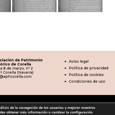
ciación de Patrimonio
Aviso legal
tórico de Corella
Política de privacidad
a 8 de marzo, nº 2
1 Corella (Navarra)
Política de cookies
o@aphcorella.com
Condiciones de uso
© 2026 | APHC · Asociación de Patrimonio Histórico de Corell
nálisis de la navegación de los usuarios y mejorar nuestros

uedes obtener más información o cambiar la configuración