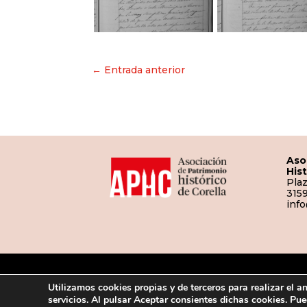
Navegación
← Entrada anterior
de
entradas
Aso
His
Plaz
3159
inf
Utilizamos cookies propias y de terceros para realizar el a
servicios. Al pulsar Aceptar consientes dichas cookies. P