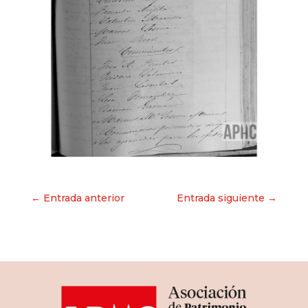
Navegación
← Entrada anterior
Entrada siguiente →
de
entradas