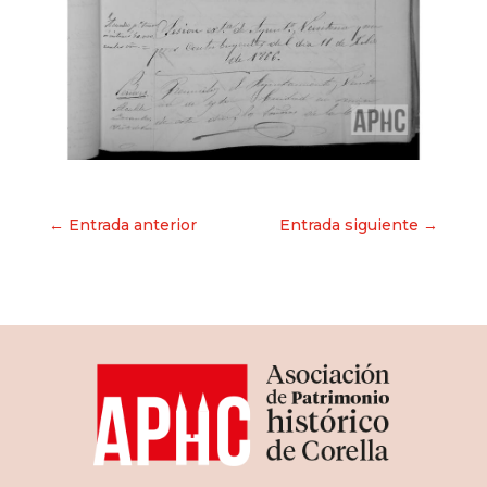
Navegación
← Entrada anterior
Entrada siguiente →
de
entradas