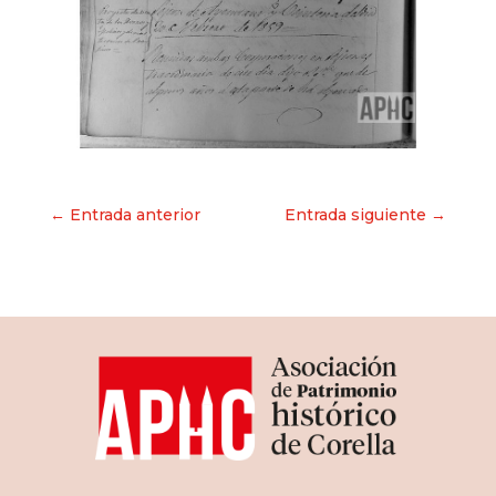
Navegación
← Entrada anterior
Entrada siguiente →
de
entradas