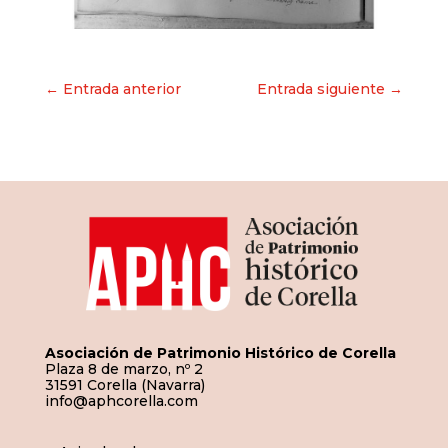
Navegación
← Entrada anterior
Entrada siguiente →
de
entradas
Asociación de Patrimonio Histórico de Corella
Plaza 8 de marzo, nº 2
31591 Corella (Navarra)
info@aphcorella.com