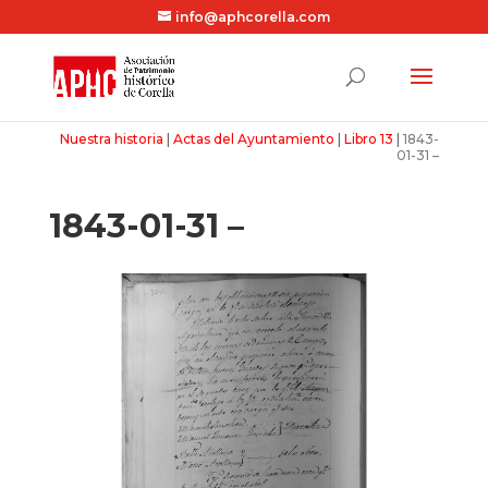
info@aphcorella.com
Nuestra historia
|
Actas del Ayuntamiento
|
Libro 13
|
1843-
01-31 –
1843-01-31 –