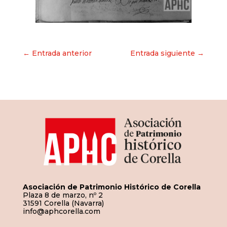
Navegación
← Entrada anterior
Entrada siguiente →
de
entradas
Asociación de Patrimonio Histórico de Corella
Plaza 8 de marzo, nº 2
31591 Corella (Navarra)
info@aphcorella.com