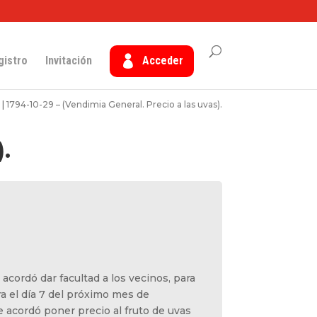
gistro
Invitación
Acceder
|
1794-10-29 – (Vendimia General. Precio a las uvas).
).
 acordó dar facultad a los vecinos, para
ra el día 7 del próximo mes de
acordó poner precio al fruto de uvas