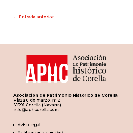
Navegación
← Entrada anterior
de
entradas
Asociación de Patrimonio Histórico de Corella
Plaza 8 de marzo, nº 2
31591 Corella (Navarra)
info@aphcorella.com
Aviso legal
Política de privacidad