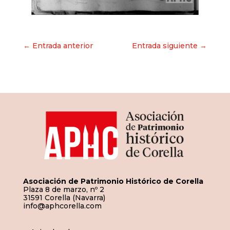
Navegación
← Entrada anterior
Entrada siguiente →
de
entradas
Asociación de Patrimonio Histórico de Corella
Plaza 8 de marzo, nº 2
31591 Corella (Navarra)
info@aphcorella.com