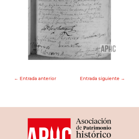
Navegación
← Entrada anterior
Entrada siguiente →
de
entradas