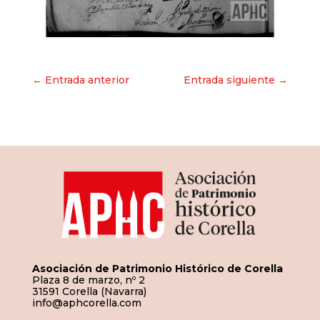
Navegación
← Entrada anterior
Entrada siguiente →
de
entradas
Asociación de Patrimonio Histórico de Corella
Plaza 8 de marzo, nº 2
31591 Corella (Navarra)
info@aphcorella.com