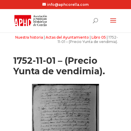
info@aphcorella.com
Nuestra historia
|
Actas del Ayuntamiento
|
Libro 05
|
1752-
11-01 – (Precio Yunta de vendimia).
1752-11-01 – (Precio
Yunta de vendimia).