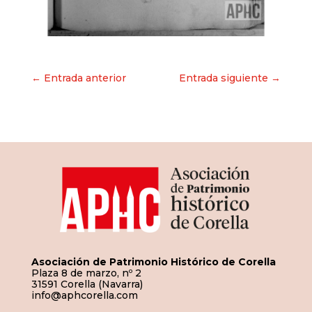
Navegación
← Entrada anterior
Entrada siguiente →
de
entradas
Asociación de Patrimonio Histórico de Corella
Plaza 8 de marzo, nº 2
31591 Corella (Navarra)
info@aphcorella.com