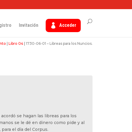
gistro
Invitación
Acceder
nto
|
Libro 04
|
1730-06-01 – Libreas para los Nuncios.
 acordó se hagan las libreas para los
anos se le dé en dinero como pide y al
, para el día del Corpus.