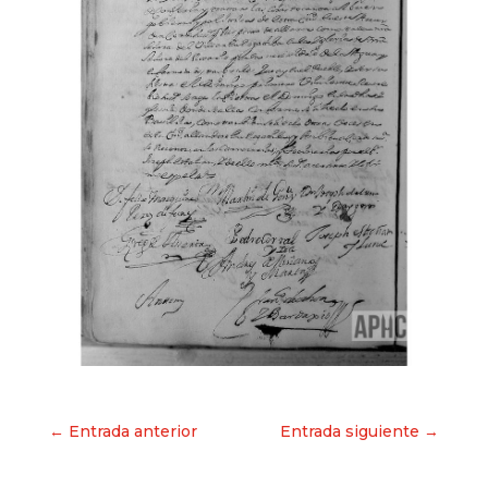
Navegación
← Entrada anterior
Entrada siguiente →
de