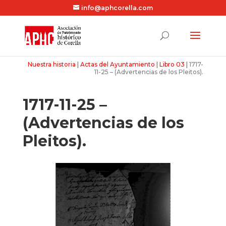
info@aphcorella.com
Nuestra historia
|
Actas del Ayuntamiento
|
Libro 03
|
1717-
11-25 – (Advertencias de los Pleitos).
1717-11-25 –
(Advertencias de los
Pleitos).