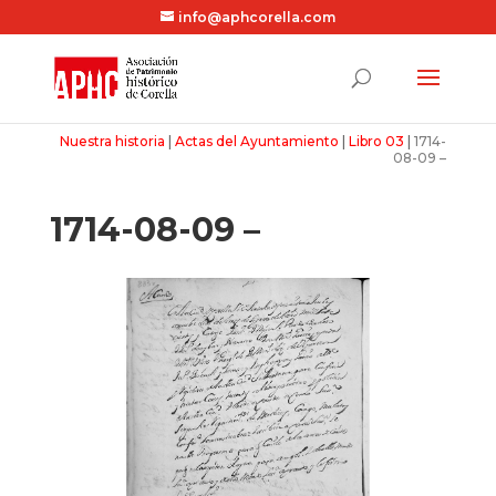
info@aphcorella.com
Nuestra historia
|
Actas del Ayuntamiento
|
Libro 03
|
1714-
08-09 –
1714-08-09 –