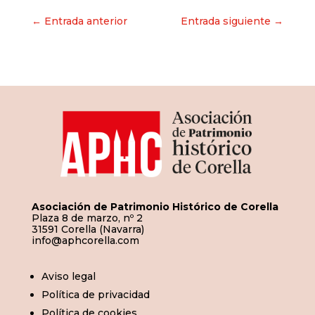
Navegación
← Entrada anterior
Entrada siguiente →
de
entradas
Asociación de Patrimonio Histórico de Corella
Plaza 8 de marzo, nº 2
31591 Corella (Navarra)
info@aphcorella.com
Aviso legal
Política de privacidad
Política de cookies