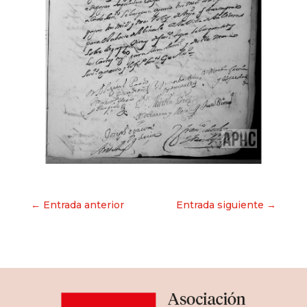
Navegación
← Entrada anterior
Entrada siguiente →
de
entradas