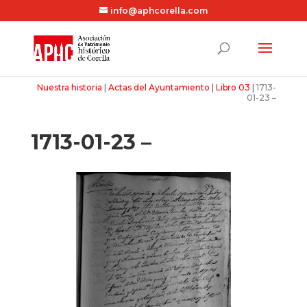
info@aphcorella.com
Nuestra historia
|
Actas del Ayuntamiento
|
Libro 03
|
1713-
01-23 –
1713-01-23 –