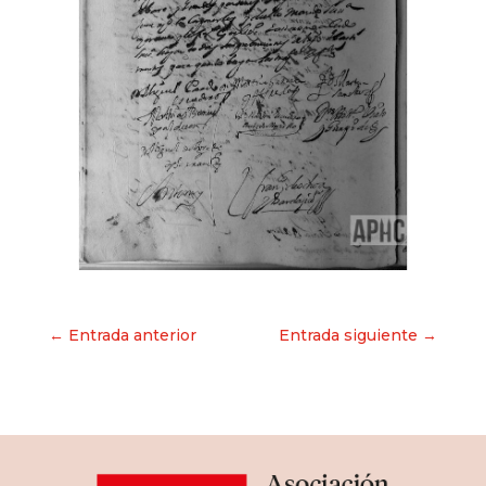
Navegación
← Entrada anterior
Entrada siguiente →
de
entradas