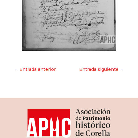
Navegación
← Entrada anterior
Entrada siguiente →
de
entradas